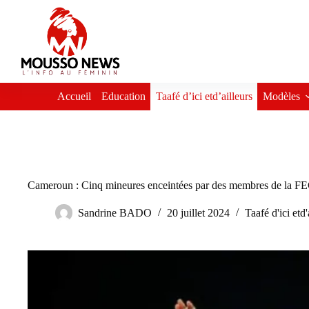
Passer
au
contenu
Accueil
Education
Taafé d’ici etd’ailleurs
Modèles
Cameroun : Cinq mineures enceintées par des membres de l
Sandrine BADO
20 juillet 2024
Taafé d'ici etd'