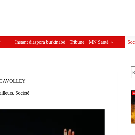
Instant diaspora burkinabè
Tribune
MN Santé
Soc
R
a FECAVOLLEY
ailleurs
,
Société