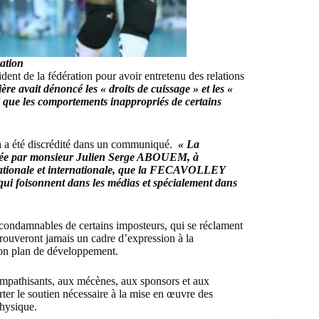
ration
dent de la fédération pour avoir entretenu des relations
ère avait dénoncé les « droits de cuissage » et les «
i que les comportements inappropriés de certains
elà a été discrédité dans un communiqué.
« La
irigée par monsieur Julien Serge ABOUEM, à
 nationale et internationale, que la FECAVOLLEY
qui foisonnent dans les médias et spécialement dans
t condamnables de certains imposteurs, qui se réclament
rouveront jamais un cadre d’expression à la
son plan de développement.
sympathisants, aux mécènes, aux sponsors et aux
orter le soutien nécessaire à la mise en œuvre des
physique.