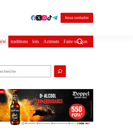
Nous contacter
iété
traditions
lois
Azimuts
Faire un don
echercher