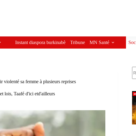
Instant diaspora burkinabè
Tribune
MN Santé
Soc
R
violenté sa femme à plusieurs reprises
t lois
,
Taafé d'ici etd'ailleurs