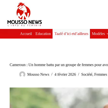
Passer
au
contenu
Accueil
Education
Taafé d’ici etd’ailleurs
Modèles
Cameroun : Un homme battu par un groupe de femmes pour avoir 
Mousso News
4 février 2026
Société
,
Femmes e