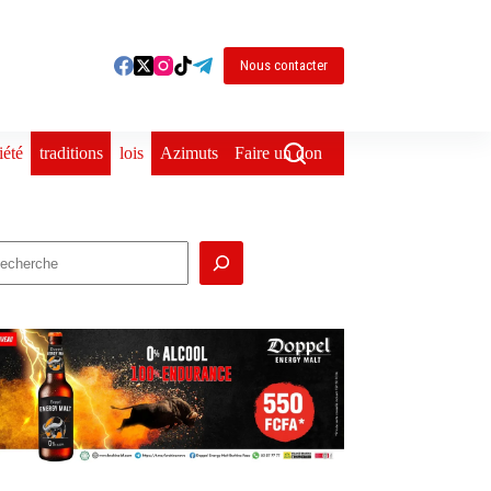
Nous contacter
iété
traditions
lois
Azimuts
Faire un don
echercher