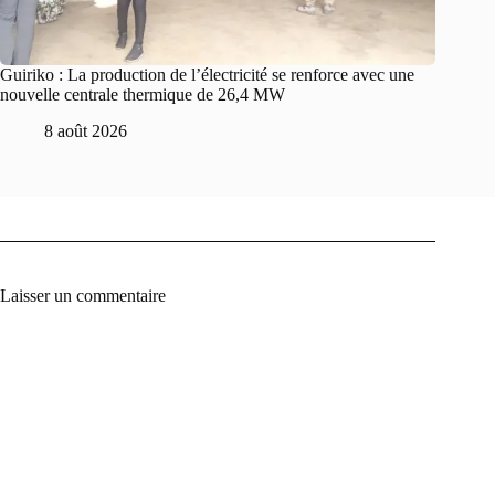
Guiriko : La production de l’électricité se renforce avec une
nouvelle centrale thermique de 26,4 MW
8 août 2026
Laisser un commentaire
A
l
t
e
r
n
a
t
i