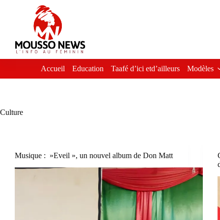
Passer
au
contenu
Accueil
Education
Taafé d’ici etd’ailleurs
Modèles
Culture
Musique : »Eveil », un nouvel album de Don Matt