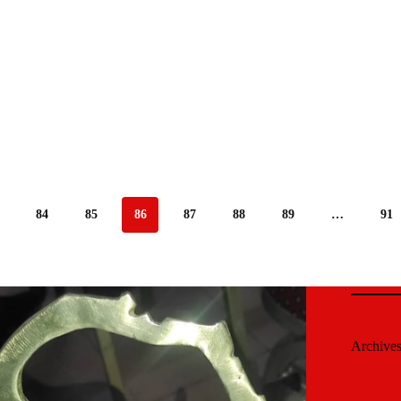
84
85
86
87
88
89
…
91
Archive