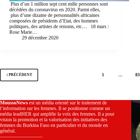
Plus d’un 1 million sept cent mille personnes sont
décédées du coronavirus en 2020. Parmi elles,
plus d’une dizaine de personnalités africaines
composées de présidents d’Etat, des hommes
politiques, des artistes de renoms, etc… 18 mars :
Rose Marie…
29 décembre 2020
1
…
83
PRÉCÉDENT
MoussoNews
est un média orienté sur le traitement de
l’information sur les femmes. Il se positionne comme un
média leadHER qui amplifie la voix des femmes. Il a pour
vision la promotion et la valorisation des initiatives des
femmes du Burkina Faso en particulier et du monde en
général.
————————–