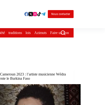
Nous contacter
iété
traditions
lois
Azimuts
Faire un don
Cameroun 2023 : l’artiste musicienne Wédra
ente le Burkina Faso