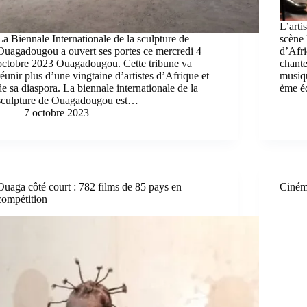
L’arti
La Biennale Internationale de la sculpture de
scène 
Ouagadougou a ouvert ses portes ce mercredi 4
d’Afri
octobre 2023 Ouagadougou. Cette tribune va
chant
réunir plus d’une vingtaine d’artistes d’Afrique et
musiqu
de sa diaspora. La biennale internationale de la
ème é
sculpture de Ouagadougou est…
7 octobre 2023
Ouaga côté court : 782 films de 85 pays en
Cinéma
compétition