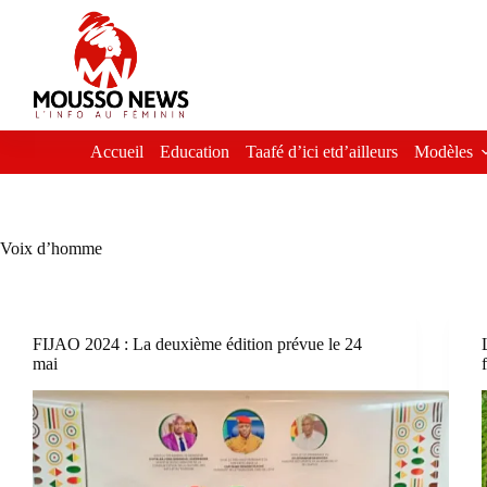
Passer
au
contenu
Accueil
Education
Taafé d’ici etd’ailleurs
Modèles
Voix d’homme
FIJAO 2024 : La deuxième édition prévue le 24
mai