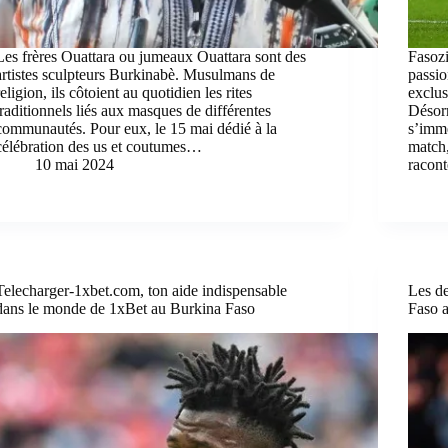
Les frères Ouattara ou jumeaux Ouattara sont des
Fasoz
artistes sculpteurs Burkinabè. Musulmans de
passio
religion, ils côtoient au quotidien les rites
exclus
traditionnels liés aux masques de différentes
Désorm
communautés. Pour eux, le 15 mai dédié à la
s’imm
célébration des us et coutumes…
match
10 mai 2024
racon
Telecharger-1xbet.com, ton aide indispensable
Les de
dans le monde de 1xBet au Burkina Faso
Faso 