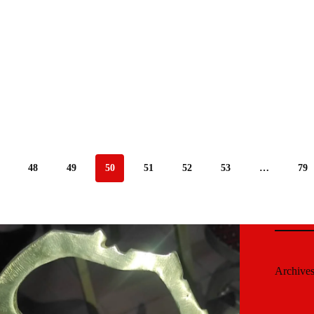
48
49
50
51
52
53
…
79
Archive