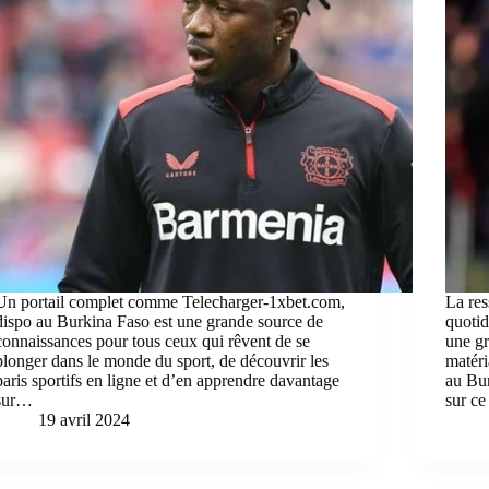
Un portail complet comme Telecharger-1xbet.com,
La res
dispo au Burkina Faso est une grande source de
quotid
connaissances pour tous ceux qui rêvent de se
une gr
plonger dans le monde du sport, de découvrir les
matéri
paris sportifs en ligne et d’en apprendre davantage
au Bur
sur…
sur ce
19 avril 2024