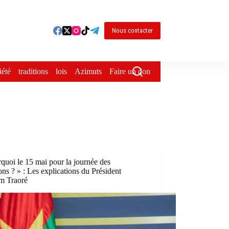
Nous contacter
iété
traditions
lois
Azimuts
Faire un don
quoi le 15 mai pour la journée des
ions ? » : Les explications du Président
im Traoré