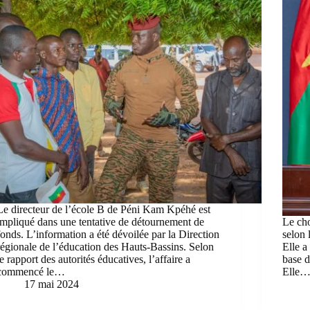
Le directeur de l’école B de Péni Kam Kpéhé est
impliqué dans une tentative de détournement de
Le cho
fonds. L’information a été dévoilée par la Direction
selon 
régionale de l’éducation des Hauts-Bassins. Selon
Elle a
le rapport des autorités éducatives, l’affaire a
base d
commencé le…
Elle
17 mai 2024