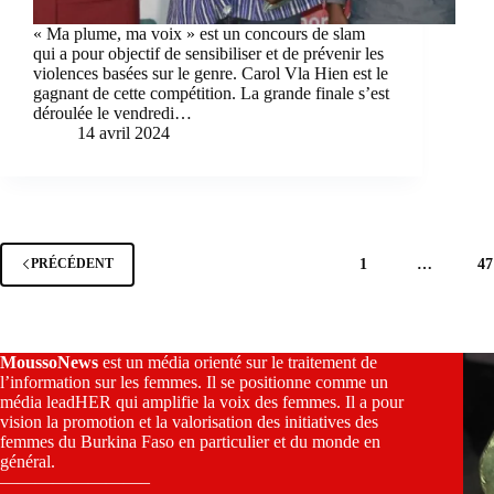
« Ma plume, ma voix » est un concours de slam
qui a pour objectif de sensibiliser et de prévenir les
violences basées sur le genre. Carol Vla Hien est le
gagnant de cette compétition. La grande finale s’est
déroulée le vendredi…
14 avril 2024
1
…
47
PRÉCÉDENT
MoussoNews
est un média orienté sur le traitement de
l’information sur les femmes. Il se positionne comme un
média leadHER qui amplifie la voix des femmes. Il a pour
vision la promotion et la valorisation des initiatives des
femmes du Burkina Faso en particulier et du monde en
général.
————————–