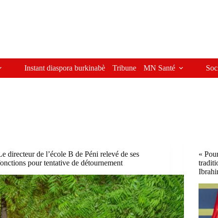
Instant diaspora burkinabè
Tribune
MN Santé
Soc
Le directeur de l’école B de Péni relevé de ses
« Pour
fonctions pour tentative de détournement
tradit
Ibrah