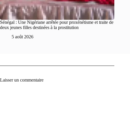
Sénégal : Une Nigériane arrêtée pour proxénétisme et traite de
deux jeunes filles destinées à la prostitution
5 août 2026
Laisser un commentaire
A
l
t
e
r
n
a
t