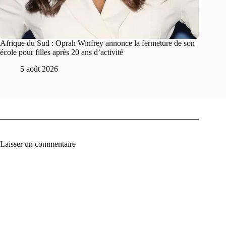
Afrique du Sud : Oprah Winfrey annonce la fermeture de son
école pour filles après 20 ans d’activité
5 août 2026
Laisser un commentaire
A
l
t
e
r
n
a
t