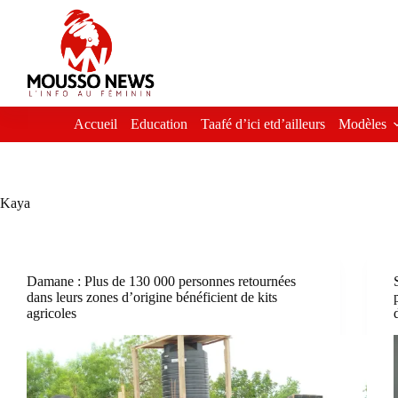
Passer
au
contenu
Accueil
Education
Taafé d’ici etd’ailleurs
Modèles
Kaya
Damane : Plus de 130 000 personnes retournées
dans leurs zones d’origine bénéficient de kits
agricoles