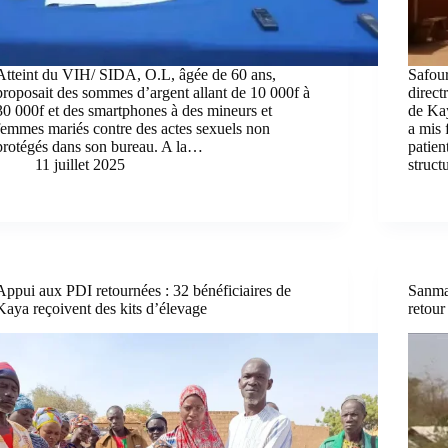
Atteint du VIH/ SIDA, O.L, âgée de 60 ans,
Safou
proposait des sommes d’argent allant de 10 000f à
direct
30 000f et des smartphones à des mineurs et
de Kay
femmes mariés contre des actes sexuels non
a mis 
protégés dans son bureau. A la…
patien
11 juillet 2025
struct
Appui aux PDI retournées : 32 bénéficiaires de
Sanmat
Kaya reçoivent des kits d’élevage
retour