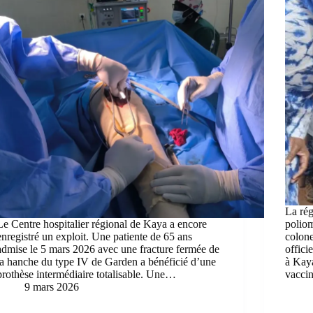
La rég
Le Centre hospitalier régional de Kaya a encore
poliom
enregistré un exploit. Une patiente de 65 ans
colon
admise le 5 mars 2026 avec une fracture fermée de
offici
la hanche du type IV de Garden a bénéficié d’une
à Kay
prothèse intermédiaire totalisable. Une…
vacci
9 mars 2026