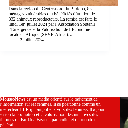
Dans la région du Centre-nord du Burkina, 83
ménages vulnérables ont bénéficiés d’un don de
332 animaux reproducteurs. La remise est faite le
lundi 1er juillet 2024 par l’Association Soutenir
l’Émergence et la Valorisation de l’Économie
locale en Afrique (SEVE-Africa)…
2 juillet 2024
MoussoNews
est un média orienté sur le traitement de
l’information sur les femmes. Il se positionne comme un
média leadHER qui amplifie la voix des femmes. Il a pour
vision la promotion et la valorisation des initiatives des
femmes du Burkina Faso en particulier et du monde en
général.