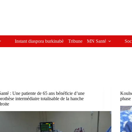
Instant diaspora burkinabè
Tribune
MN Santé
Soc
Santé : Une patiente de 65 ans bénéficie d’une
Koulsé
prothèse intermédiaire totalisable de la hanche
phase 
droite