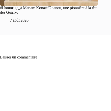
#Hommage_à Mariam Konaté/Gnanou, une pionnière à la tête
des Guiriko
7 août 2026
Laisser un commentaire
A
l
t
e
r
n
a
t
i
v
e