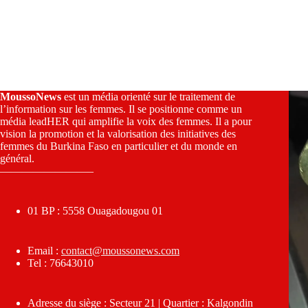
MoussoNews
est un média orienté sur le traitement de
l’information sur les femmes. Il se positionne comme un
média leadHER qui amplifie la voix des femmes. Il a pour
vision la promotion et la valorisation des initiatives des
femmes du Burkina Faso en particulier et du monde en
général.
————————–
01 BP : 5558 Ouagadougou 01
Email :
contact@moussonews.com
Tel : 76643010
Adresse du siège : Secteur 21 | Quartier : Kalgondin