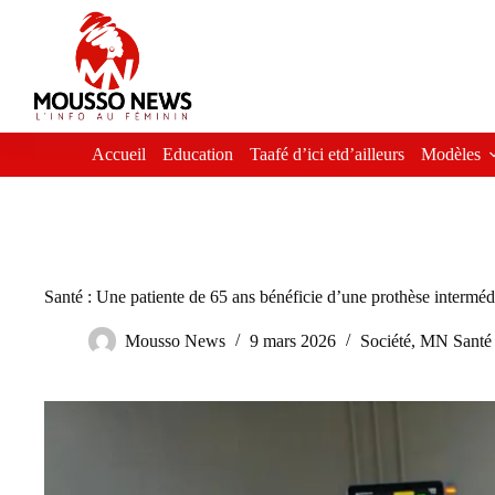
Passer
au
contenu
Accueil
Education
Taafé d’ici etd’ailleurs
Modèles
Santé : Une patiente de 65 ans bénéficie d’une prothèse intermédi
Mousso News
9 mars 2026
Société
,
MN Santé