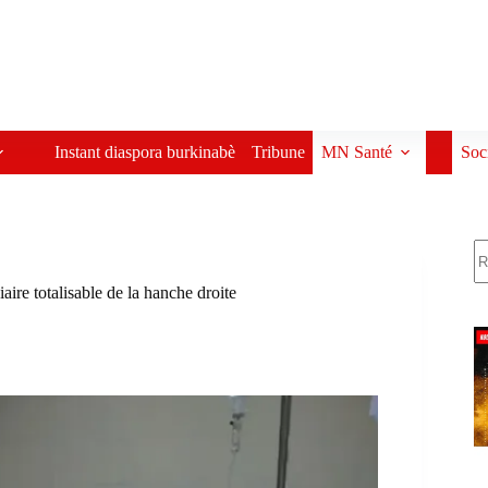
Instant diaspora burkinabè
Tribune
MN Santé
Soc
R
aire totalisable de la hanche droite