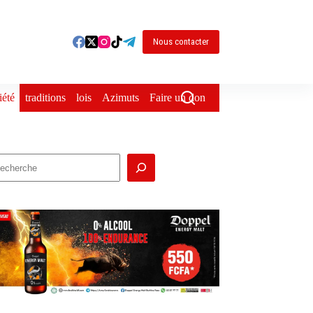
Nous contacter
iété
traditions
lois
Azimuts
Faire un don
echercher