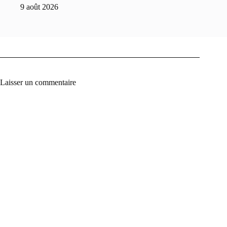
9 août 2026
Laisser un commentaire
A
l
t
e
r
n
a
t
i
v
e
: