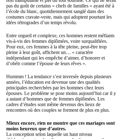
non manipulable et pas du tout soumise. Ce qui ne serait
pas du goût de certains « chefs de familles » ayant été à
l’école du blanc, quotidiennement sanglé dans des
costumes cravate-veste, mais qui adoptent pourtant les
idées rétrogrades d’un temps révolu.
Entre orgueil et complexe, ces hommes restent méfiants
vis-à-vis des femmes diplômées, voire surqualifiées.
Pour eux, ces femmes à la tête pleine, peut-être trop
pleine à leur goût, affichent un… « caractère
indépendant qui les empêche d’aimer, d’honorer et
d’obéir comme l’épouse de leurs rêves ».
Hummm ! La tendance s’est inversée depuis plusieurs
années, l’éducation est devenue une des qualités
principales recherchées par les hommes chez leurs
épouses. Le problème se pose moins aujourd’hui car il y
a autant d’hommes que de femmes diplômées. Les
cadres d’études sont même devenus des lieux de
rencontres où des couples se forment de plus en plus.
Mieux encore, rien ne montre que ces mariages sont
moins heureux que d’autres.
La conception selon laquelle un haut niveau