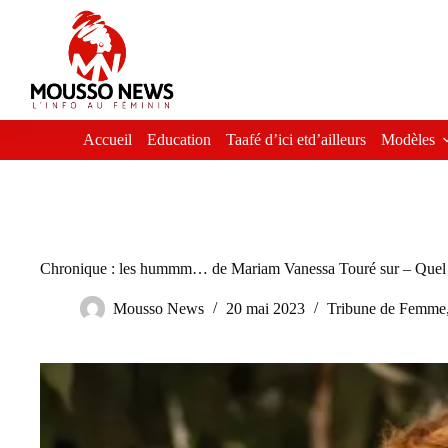
Passer
au
contenu
Accueil
Education
Taafé d’ici etd’ailleurs
Modèles
Chronique : les hummm… de Mariam Vanessa Touré sur – Quel m
Mousso News
20 mai 2023
Tribune de Femme