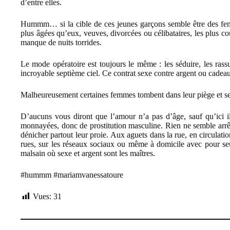
d’entre elles.
Hummm… si la cible de ces jeunes garçons semble être des fem
plus âgées qu’eux, veuves, divorcées ou célibataires, les plus c
manque de nuits torrides.
Le mode opératoire est toujours le même : les séduire, les rassu
incroyable septième ciel. Ce contrat sexe contre argent ou cadea
Malheureusement certaines femmes tombent dans leur piège et se r
D’aucuns vous diront que l’amour n’a pas d’âge, sauf qu’ici il
monnayées, donc de prostitution masculine. Rien ne semble arrête
dénicher partout leur proie. Aux aguets dans la rue, en circulation
rues, sur les réseaux sociaux ou même à domicile avec pour s
malsain où sexe et argent sont les maîtres.
#hummm
#mariamvanessatoure
Vues:
31