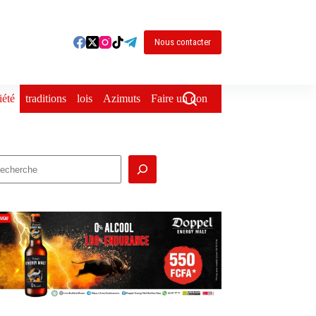
Nous contacter
iété
traditions
lois
Azimuts
Faire un don
echercher