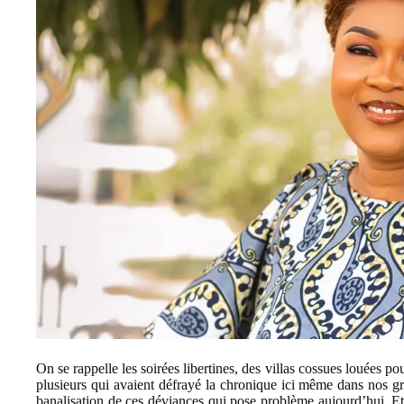
On se rappelle les soirées libertines, des villas cossues louées pou
plusieurs qui avaient défrayé la chronique ici même dans nos gra
banalisation de ces déviances qui pose problème aujourd’hui. E