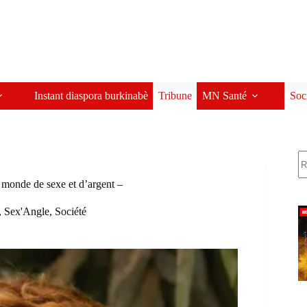
Instant diaspora burkinabè
Tribune
MN Santé
Soc
R
onde de sexe et d’argent –
,
Sex'Angle
,
Société