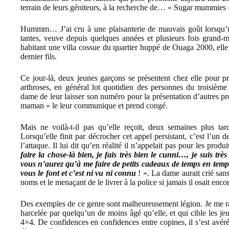
terrain de leurs géniteurs, à la recherche de… « Sugar mummies 
Hummm… J’ai cru à une plaisanterie de mauvais goût lorsqu’u
tantes, veuve depuis quelques années et plusieurs fois grand-
habitant une villa cossue du quartier huppé de Ouaga 2000, elle
dernier fils.
Ce jour-là, deux jeunes garçons se présentent chez elle pour pro
arthroses, en général lot quotidien des personnes du troisième
dame de leur laisser son numéro pour la présentation d’autres pro
maman » le leur communique et prend congé.
Mais ne voilà-t-il pas qu’elle reçoit, deux semaines plus ta
Lorsqu’elle finit par décrocher cet appel persistant, c’est l’un 
l’attaque. Il lui dit qu’en réalité il n’appelait pas pour les pro
faire la chose-là bien, je fais très bien le cunni…, je suis tr
vous n’aurez qu’à me faire de petits cadeaux de temps en tem
vous le font et c’est ni vu ni connu
! ». La dame aurait crié sans
noms et le menaçant de le livrer à la police si jamais il osait encor
Des exemples de ce genre sont malheureusement légion. Je me ra
harcelée par quelqu’un de moins âgé qu’elle, et qui cible les j
4×4. De confidences en confidences entre copines, il s’est avér