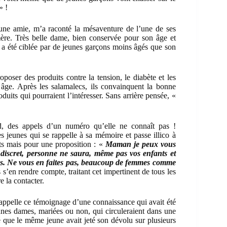
» !
ne amie, m’a raconté la mésaventure de l’une de ses
mère. Très belle dame, bien conservée pour son âge et
 a été ciblée par de jeunes garçons moins âgés que son
poser des produits contre la tension, le diabète et les
 âge. Après les salamalecs, ils convainquent la bonne
duits qui pourraient l’intéresser. Sans arrière pensée, «
rd, des appels d’un numéro qu’elle ne connaît pas !
des jeunes qui se rappelle à sa mémoire et passe illico à
duits mais pour une proposition : «
Maman je peux vous
ès discret, personne ne saura, même pas vos enfants et
ps. Ne vous en faites pas, beaucoup de femmes comme
 s’en rendre compte, traitant cet impertinent de tous les
e la contacter.
ppelle ce témoignage d’une connaissance qui avait été
eunes dames, mariées ou non, qui circuleraient dans une
é que le même jeune avait jeté son dévolu sur plusieurs