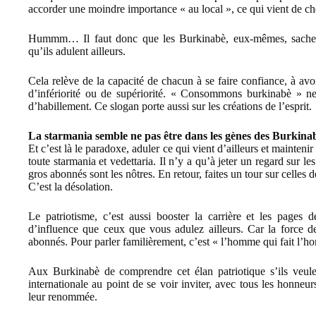
accorder une moindre importance « au local », ce qui vient de chez
Hummm… Il faut donc que les Burkinabè, eux-mêmes, sachent
qu’ils adulent ailleurs.
Cela relève de la capacité de chacun à se faire confiance, à avo
d’infériorité ou de supériorité. « Consommons burkinabè » ne
d’habillement. Ce slogan porte aussi sur les créations de l’esprit.
La starmania semble ne pas être dans les gènes des Burkina
Et c’est là le paradoxe, aduler ce qui vient d’ailleurs et mainten
toute starmania et vedettaria. Il n’y a qu’à jeter un regard sur le
gros abonnés sont les nôtres. En retour, faites un tour sur celles 
C’est la désolation.
Le patriotisme, c’est aussi booster la carrière et les pages 
d’influence que ceux que vous adulez ailleurs. Car la force des
abonnés. Pour parler familièrement, c’est « l’homme qui fait l’hom
Aux Burkinabè de comprendre cet élan patriotique s’ils veulen
internationale au point de se voir inviter, avec tous les honneur
leur renommée.