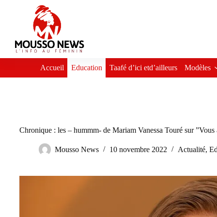
Passer
au
contenu
Accueil
Education
Taafé d’ici etd’ailleurs
Modèles
Chronique : les – hummm- de Mariam Vanessa Touré sur ”Vous av
Mousso News
10 novembre 2022
Actualité
,
Ed