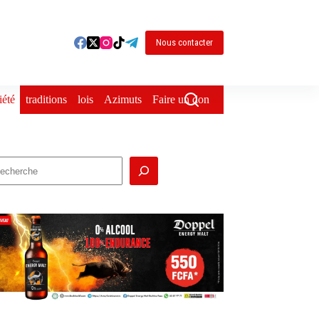
Nous contacter
iété
traditions
lois
Azimuts
Faire un don
echercher