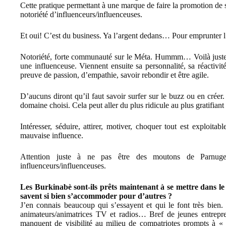
Cette pratique permettant à une marque de faire la promotion de 
notoriété d’influenceurs/influenceuses.
Et oui! C’est du business. Ya l’argent dedans… Pour emprunter l
Notoriété, forte communauté sur le Méta. Hummm… Voilà justeme
une influenceuse. Viennent ensuite sa personnalité, sa réactivité
preuve de passion, d’empathie, savoir rebondir et être agile.
D’aucuns diront qu’il faut savoir surfer sur le buzz ou en créer
domaine choisi. Cela peut aller du plus ridicule au plus gratifiant
Intéresser, séduire, attirer, motiver, choquer tout est exploit
mauvaise influence.
Attention juste à ne pas être des moutons de Parnuge
influenceurs/influenceuses.
Les Burkinabè sont-ils prêts maintenant à se mettre dans le 
savent si bien s’accommoder pour d’autres ?
J’en connais beaucoup qui s’essayent et qui le font très bien.
animateurs/animatrices TV et radios… Bref de jeunes entrepre
manquent de visibilité au milieu de compatriotes prompts à « a