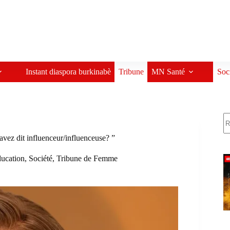
Instant diaspora burkinabè
Tribune
MN Santé
Soc
R
ez dit influenceur/influenceuse? ”
ucation
,
Société
,
Tribune de Femme