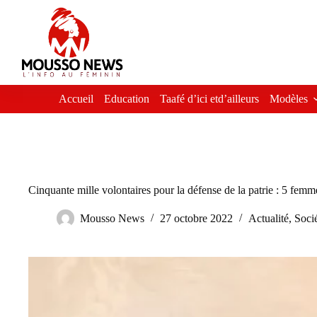
Passer
au
contenu
Accueil
Education
Taafé d’ici etd’ailleurs
Modèles
Cinquante mille volontaires pour la défense de la patrie : 5 femm
Mousso News
27 octobre 2022
Actualité
,
Soci