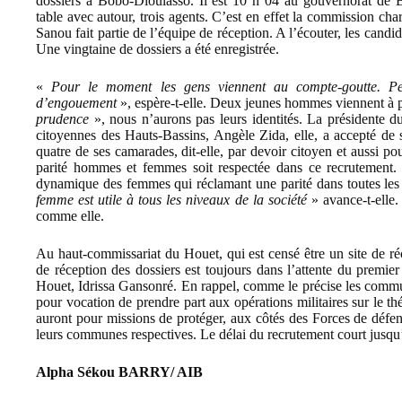
dossiers à Bobo-Dioulasso. Il est 10 h 04 au gouvernorat de 
table avec autour, trois agents. C’est en effet la commission cha
Sanou fait partie de l’équipe de réception. A l’écouter, les candid
Une vingtaine de dossiers a été enregistrée.
«
Pour le moment les gens viennent au compte-goutte. Peu
d’engouement
», espère-t-elle. Deux jeunes hommes viennent à pe
prudence
», nous n’aurons pas leurs identités. La présidente du
citoyennes des Hauts-Bassins, Angèle Zida, elle, a accepté de
quatre de ses camarades, dit-elle, par devoir citoyen et aussi p
parité hommes et femmes soit respectée dans ce recrutement.
dynamique des femmes qui réclamant une parité dans toutes les i
femme est utile à tous les niveaux de la société
» avance-t-elle. 
comme elle.
Au haut-commissariat du Houet, qui est censé être un site de réce
de réception des dossiers est toujours dans l’attente du premier
Houet, Idrissa Gansonré. En rappel, comme le précise les commu
pour vocation de prendre part aux opérations militaires sur le
auront pour missions de protéger, aux côtés des Forces de défens
leurs communes respectives. Le délai du recrutement court jusq
Alpha Sékou BARRY/ AIB