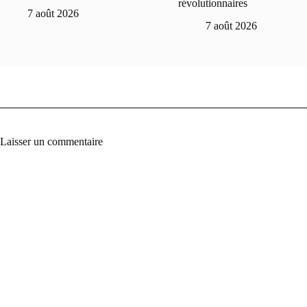
révolutionnaires
7 août 2026
7 août 2026
Laisser un commentaire
A
l
t
e
r
n
a
t
i
v
e
: