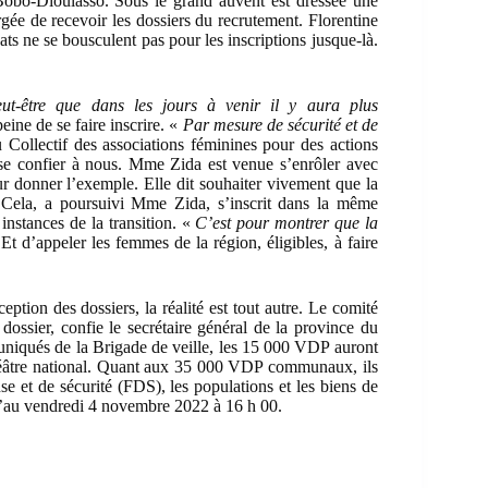
Bobo-Dioulasso. Sous le grand auvent est dressée une
rgée de recevoir les dossiers du recrutement. Florentine
ats ne se bousculent pas pour les inscriptions jusque-là.
t-être que dans les jours à venir il y aura plus
ine de se faire inscrire. «
Par mesure de sécurité et de
 Collectif des associations féminines pour des actions
 se confier à nous. Mme Zida est venue s’enrôler avec
our donner l’exemple. Elle dit souhaiter vivement que la
 Cela, a poursuivi Mme Zida, s’inscrit dans la même
nstances de la transition. «
C’est pour montrer que la
Et d’appeler les femmes de la région, éligibles, à faire
ption des dossiers, la réalité est tout autre. Le comité
 dossier, confie le secrétaire général de la province du
niqués de la Brigade de veille, les 15 000 VDP auront
 théâtre national. Quant aux 35 000 VDP communaux, ils
e et de sécurité (FDS), les populations et les biens de
u’au vendredi 4 novembre 2022 à 16 h 00.