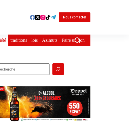
Nous contacter
iété
traditions
lois
Azimuts
Faire un don
echercher