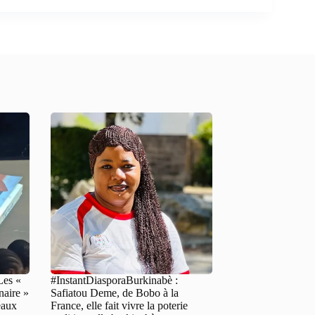
Les «
#InstantDiasporaBurkinabè :
naire »
Safiatou Deme, de Bobo à la
éaux
France, elle fait vivre la poterie