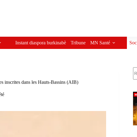
Instant diaspora burkinabè
Tribune
MN Santé
Soc
R
es inscrites dans les Hauts-Bassins (AIB)
été