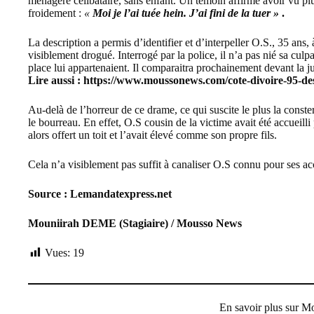
ménagère célibataire, sans enfant. Un témoin affirme avoir vu plu
froidement :
«
Moi je l’ai tuée hein. J’ai fini de la tuer »
.
La description a permis d’identifier et d’interpeller O.S., 35 ans, à
visiblement drogué. Interrogé par la police, il n’a pas nié sa culp
place lui appartenaient. Il comparaitra prochainement devant la ju
Lire aussi :
https://www.moussonews.com/cote-divoire-95-de
Au-delà de l’horreur de ce drame, ce qui suscite le plus la constern
le bourreau. En effet, O.S cousin de la victime avait été accueilli
alors offert un toit et l’avait élevé comme son propre fils.
Cela n’a visiblement pas suffit à canaliser O.S connu pour ses acc
Source : Lemandatexpress.net
Mouniirah DEME (Stagiaire) / Mousso News
Vues:
19
En savoir plus sur 