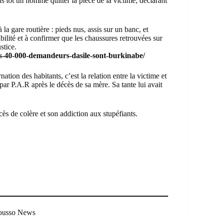
s tôt un homme quitter la pièce de la victime, déclarant
 la gare routière : pieds nus, assis sur un banc, et
abilité et à confirmer que les chaussures retrouvées sur
stice.
s-40-000-demandeurs-dasile-sont-burkinabe/
ation des habitants, c’est la relation entre la victime et
 par P.A.R après le décès de sa mère. Sa tante lui avait
ès de colère et son addiction aux stupéfiants.
Mousso News