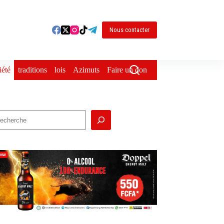
Nous contacter
iété
traditions
lois
Azimuts
Faire un don
echercher