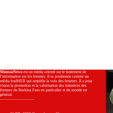
MoussoNews
est un média orienté sur le traitement de
l’information sur les femmes. Il se positionne comme un
média leadHER qui amplifie la voix des femmes. Il a pour
vision la promotion et la valorisation des initiatives des
femmes du Burkina Faso en particulier et du monde en
général.
————————–