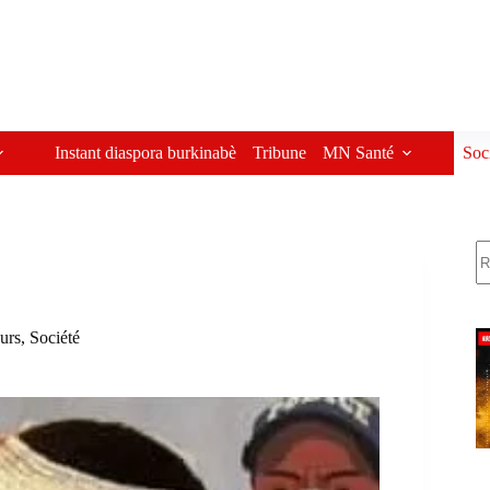
Instant diaspora burkinabè
Tribune
MN Santé
Soc
R
eurs
,
Société