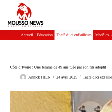
Passer
au
contenu
Accueil
Education
Taafé d’ici etd’ailleurs
Modèles
Côte d’Ivoire : Une femme de 49 ans tuée par son fils adoptif
Annick HIEN
24 avril 2025
Taafé d'ici etd'aill