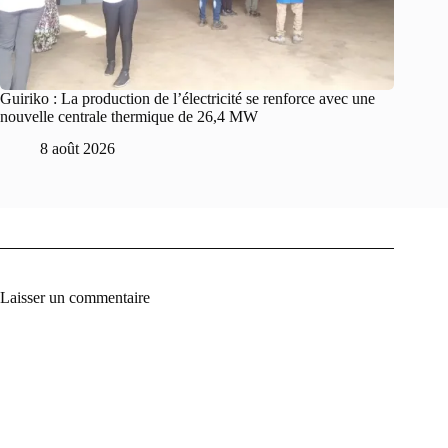
Guiriko : La production de l’électricité se renforce avec une
nouvelle centrale thermique de 26,4 MW
8 août 2026
Laisser un commentaire
A
l
t
e
r
n
a