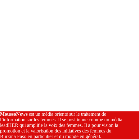
t
i
v
e
:
MoussoNews
est un média orienté sur le traitement de
l’information sur les femmes. Il se positionne comme un média
leadHER qui amplifie la voix des femmes. Il a pour vision la
promotion et la valorisation des initiatives des femmes du
Burkina Faso en particulier et du monde en général.