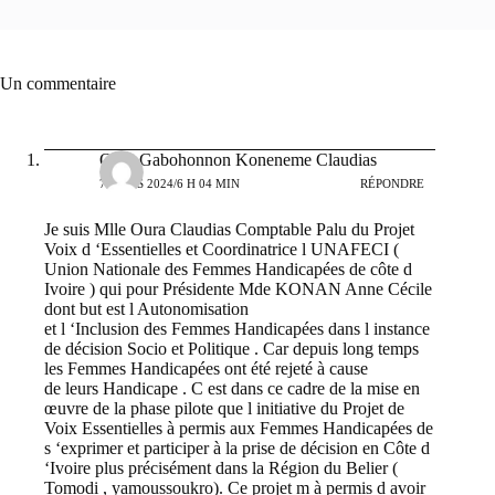
Un commentaire
Oura Gabohonnon Koneneme Claudias
7 MARS 2024/6 H 04 MIN
RÉPONDRE
Je suis Mlle Oura Claudias Comptable Palu du Projet
Voix d ‘Essentielles et Coordinatrice l UNAFECI (
Union Nationale des Femmes Handicapées de côte d
Ivoire ) qui pour Présidente Mde KONAN Anne Cécile
dont but est l Autonomisation
et l ‘Inclusion des Femmes Handicapées dans l instance
de décision Socio et Politique . Car depuis long temps
les Femmes Handicapées ont été rejeté à cause
de leurs Handicape . C est dans ce cadre de la mise en
œuvre de la phase pilote que l initiative du Projet de
Voix Essentielles à permis aux Femmes Handicapées de
s ‘exprimer et participer à la prise de décision en Côte d
‘Ivoire plus précisément dans la Région du Belier (
Tomodi , yamoussoukro). Ce projet m à permis d avoir