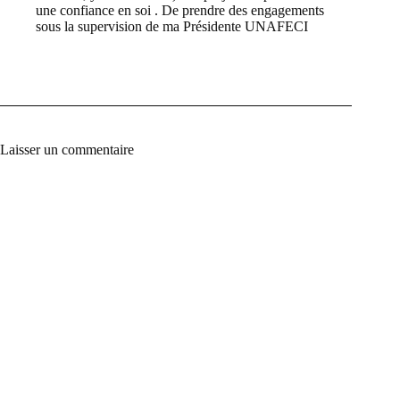
une confiance en soi . De prendre des engagements
sous la supervision de ma Présidente UNAFECI
Laisser un commentaire
A
l
t
e
r
n
a
t
i
v
e
: