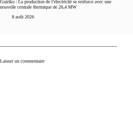
Guiriko : La production de l’électricité se renforce avec une
nouvelle centrale thermique de 26,4 MW
8 août 2026
Laisser un commentaire
A
l
t
e
r
n
a
t
i
v
e
: