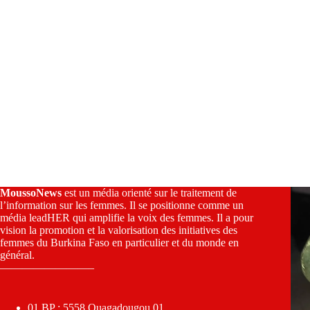
MoussoNews
est un média orienté sur le traitement de
l’information sur les femmes. Il se positionne comme un
média leadHER qui amplifie la voix des femmes. Il a pour
vision la promotion et la valorisation des initiatives des
femmes du Burkina Faso en particulier et du monde en
général.
————————–
01 BP : 5558 Ouagadougou 01