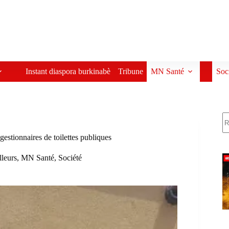
Instant diaspora burkinabè
Tribune
MN Santé
Soc
R
estionnaires de toilettes publiques
lleurs
,
MN Santé
,
Société