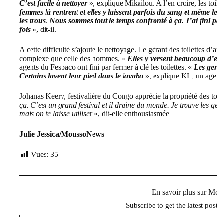
C’est facile à nettoyer
», explique Mikailou. A l’en croire, les toi
femmes là rentrent et elles y laissent parfois du sang et même 
les trous. Nous sommes tout le temps confronté à ça. J’ai fini
fois
», dit-il.
A cette difficulté s’ajoute le nettoyage. Le gérant des toilettes d’
complexe que celle des hommes. «
Elles y versent beaucoup d’e
agents du Fespaco ont fini par fermer à clé les toilettes. «
Les gen
Certains lavent leur pied dans le lavabo
», explique KL, un age
Johanas Keery, festivalière du Congo apprécie la propriété des t
ça. C’est un grand festival et il draine du monde. Je trouve les g
mais on te laisse utilise
r », dit-elle enthousiasmée.
Julie Jessica/MoussoNews
Vues:
35
En savoir plus sur 
Subscribe to get the latest pos
Saisissez votre adresse e-mail…