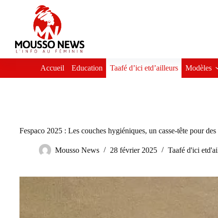
Passer
au
contenu
Accueil
Education
Taafé d’ici etd’ailleurs
Modèles
Fespaco 2025 : Les couches hygiéniques, un casse-tête pour des g
Mousso News
28 février 2025
Taafé d'ici etd'ai