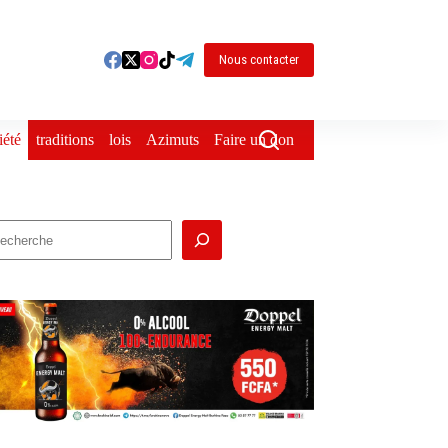
Nous contacter
iété
traditions
lois
Azimuts
Faire un don
echercher