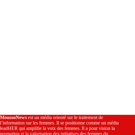
a
t
i
v
e
:
MoussoNews
est un média orienté sur le traitement de
l’information sur les femmes. Il se positionne comme un média
leadHER qui amplifie la voix des femmes. Il a pour vision la
promotion et la valorisation des initiatives des femmes du