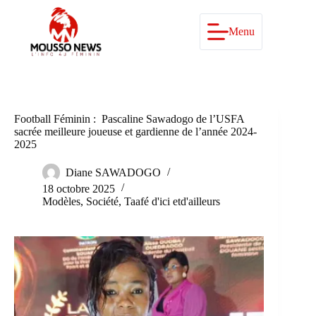
Passer
au
contenu
Menu
Football Féminin : Pascaline Sawadogo de l’USFA
sacrée meilleure joueuse et gardienne de l’année 2024-
2025
Diane SAWADOGO
18 octobre 2025
Modèles
,
Société
,
Taafé d'ici etd'ailleurs