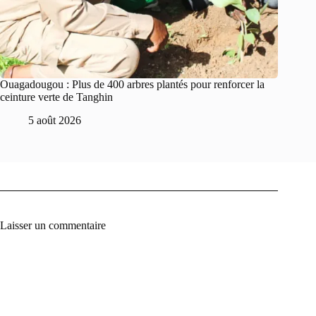
Ouagadougou : Plus de 400 arbres plantés pour renforcer la
ceinture verte de Tanghin
5 août 2026
Laisser un commentaire
A
l
t
e
r
n