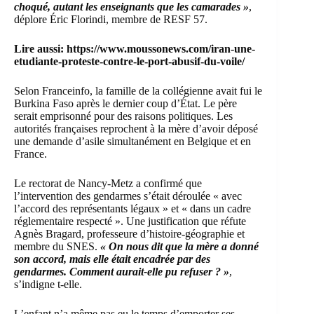
choqué, autant les enseignants que les camarades »
,
déplore Éric Florindi, membre de RESF 57.
Lire aussi:
https://www.moussonews.com/iran-une-
etudiante-proteste-contre-le-port-abusif-du-voile/
Selon
Franceinfo
, la famille de la collégienne avait fui le
Burkina Faso après le dernier coup d’État. Le père
serait emprisonné pour des raisons politiques. Les
autorités françaises reprochent à la mère d’avoir déposé
une demande d’asile simultanément en Belgique et en
France.
Le rectorat de Nancy-Metz a confirmé que
l’intervention des gendarmes s’était déroulée « avec
l’accord des représentants légaux » et « dans un cadre
réglementaire respecté ». Une justification que réfute
Agnès Bragard, professeure d’histoire-géographie et
membre du SNES.
« On nous dit que la mère a donné
son accord, mais elle était encadrée par des
gendarmes. Comment aurait-elle pu refuser ? »
,
s’indigne t-elle.
L’enfant n’a même pas eu le temps d’emporter ses