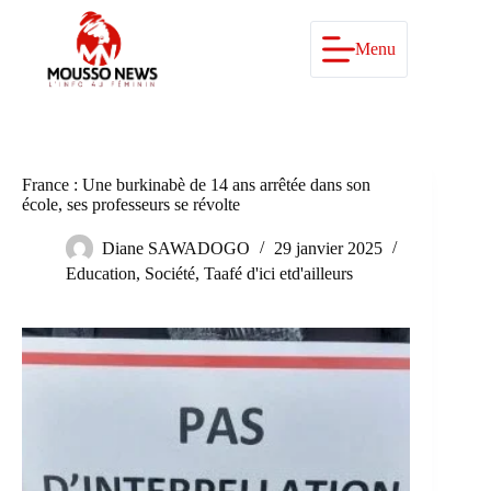
Passer
au
contenu
Menu
France : Une burkinabè de 14 ans arrêtée dans son
école, ses professeurs se révolte
Diane SAWADOGO
29 janvier 2025
Education
,
Société
,
Taafé d'ici etd'ailleurs