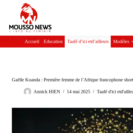
Passer
au
contenu
Accueil
Education
Taafé d’ici etd’ailleurs
Modèles
Gaëlle Koanda : Première femme de l’Afrique francophone short
Annick HIEN
14 mai 2025
Taafé d'ici etd'aille