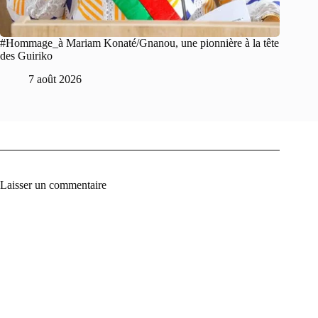
#Hommage_à Mariam Konaté/Gnanou, une pionnière à la tête
des Guiriko
7 août 2026
Laisser un commentaire
A
l
t
e
r
n
a
t
i