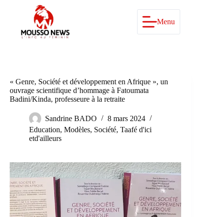
Passer
au
contenu
Menu
« Genre, Société et développement en Afrique », un
ouvrage scientifique d’hommage à Fatoumata
Badini/Kinda, professeure à la retraite
Sandrine BADO
8 mars 2024
Education
,
Modèles
,
Société
,
Taafé d'ici
etd'ailleurs