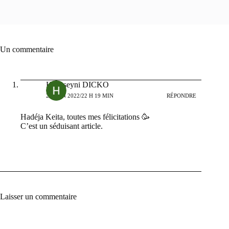
Un commentaire
Housseyni DICKO
21 JUIN 2022/22 H 19 MIN
RÉPONDRE
Hadéja Keita, toutes mes félicitations 🥳
C’est un séduisant article.
Laisser un commentaire
A
l