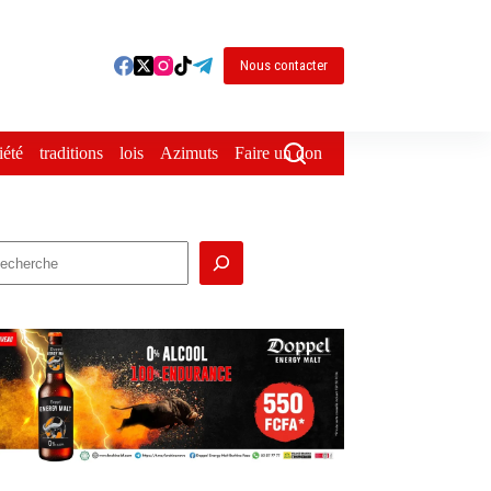
Nous contacter
iété
traditions
lois
Azimuts
Faire un don
echercher