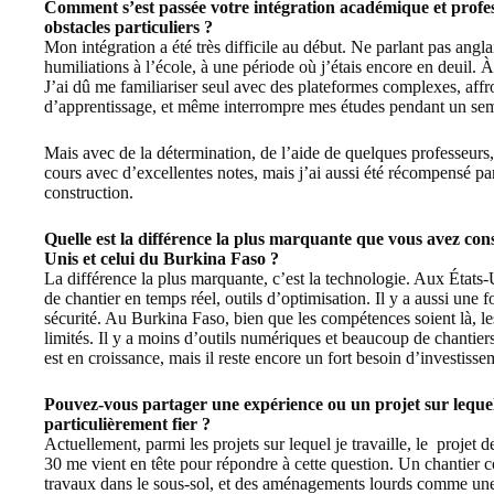
Comment s’est passée votre intégration académique et profes
obstacles particuliers ?
Mon intégration a été très difficile au début. Ne parlant pas anglais
humiliations à l’école, à une période où j’étais encore en deuil. 
J’ai dû me familiariser seul avec des plateformes complexes, affr
d’apprentissage, et même interrompre mes études pendant un semes
Mais avec de la détermination, de l’aide de quelques professeurs,
cours avec d’excellentes notes, mais j’ai aussi été récompensé par
construction.
Quelle est la différence la plus marquante que vous avez cons
Unis et celui du Burkina Faso ?
La différence la plus marquante, c’est la technologie. Aux États-U
de chantier en temps réel, outils d’optimisation. Il y a aussi une f
sécurité. Au Burkina Faso, bien que les compétences soient là, l
limités. Il y a moins d’outils numériques et beaucoup de chantier
est en croissance, mais il reste encore un fort besoin d’investisse
Pouvez-vous partager une expérience ou un projet sur lequel 
particulièrement fier ?
Actuellement, parmi les projets sur lequel je travaille, le projet
30 me vient en tête pour répondre à cette question. Un chantier
travaux dans le sous-sol, et des aménagements lourds comme une pi