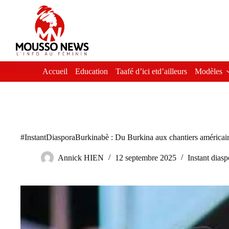
Passer
au
contenu
Accueil
Education
Taafé d’ici etd’ailleurs
Modèles
#InstantDiasporaBurkinabè : Du Burkina aux chantiers américain
Annick HIEN
12 septembre 2025
Instant dias