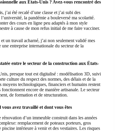
sionnelle aux États-Unis ? Avez-vous rencontré des
, j’ai été recalé d’une classe et j’ai subi des
À l’université, la pandémie a bouleversé ma scolarité.
onter des cours en ligne peu adaptés à mon style
tre à cause de mon refus initial de me faire vacciner.
 et un travail acharné, j’ai non seulement validé mes
 une entreprise internationale du secteur de la
tatée entre le secteur de la construction aux États-
nis, presque tout est digitalisé : modélisation 3D, suivi
orte culture du respect des normes, des délais et de la
es moyens technologiques, financiers et humains restent
s fonctionnent encore de manière artisanale. Le secteur
ment, de formation et de structuration.
vous avez travaillé et dont vous êtes
 de rénovation d’un immeuble construit dans les années
 complexe: remplacement de poteaux porteurs, gros
scine intérieure à venir et des vestiaires. Les risques