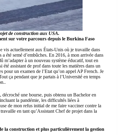
projet de construction aux USA.
ment sur votre parcours depuis le Burkina Faso
je vis actuellement aux États-Unis où je travaille dans
rs a été semé d’embûches. En 2016, à mon arrivée dans
i dû m’adapter à un nouveau système éducatif, tout en
si été assistant de prof dans toute les matières dans un
ves pour un examen de l’Etat qu’on appel AP French. Je
ut ça pendant que je partais à l’Université en temps
on..
n, décroché une bourse, puis obtenu un Bachelor en
cluant la pandémie, les difficultés liées à
se de mon refus initial de me faire vacciner contre la
availle en tant qu’Assistant Chef de projet dans la
e la construction et plus particulièrement la gestion