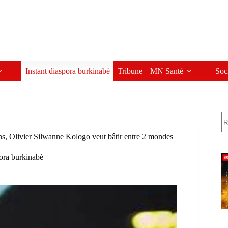
Instant diaspora burkinabè
Tribune
MN Santé
Soc
R
s, Olivier Silwanne Kologo veut bâtir entre 2 mondes
pora burkinabè