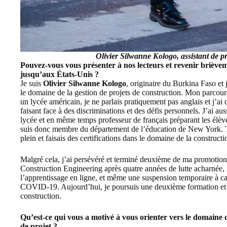
Olivier Silwanne Kologo
, assistant de 
Pouvez-vous vous présenter à nos lecteurs et revenir briève
jusqu’aux États-Unis ?
Je suis
Olivier Silwanne Kologo
, originaire du Burkina Faso et 
le domaine de la gestion de projets de construction. Mon parcou
un lycée américain, je ne parlais pratiquement pas anglais et j’a
faisant face à des discriminations et des défis personnels. J’ai aus
lycée et en même temps professeur de français préparant les élè
suis donc membre du département de l’éducation de New York. To
plein et faisais des certifications dans le domaine de la constructi
Malgré cela, j’ai persévéré et terminé deuxième de ma promotio
Construction Engineering après quatre années de lutte acharnée, in
l’apprentissage en ligne, et même une suspension temporaire à cau
COVID-19. Aujourd’hui, je poursuis une deuxième formation et tr
construction.
Qu’est-ce qui vous a motivé à vous orienter vers le domaine d
de projet ?