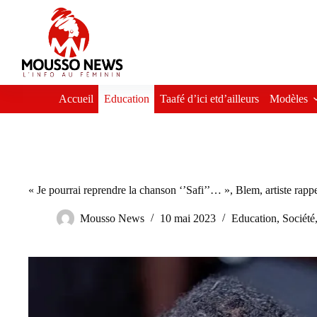
Passer
au
contenu
Accueil
Education
Taafé d’ici etd’ailleurs
Modèles
« Je pourrai reprendre la chanson ‘’Safi’’… », Blem, artiste rap
Mousso News
10 mai 2023
Education
,
Société