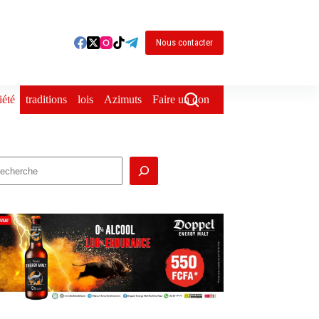
Nous contacter
iété
traditions
lois
Azimuts
Faire un don
echercher