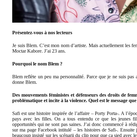
Présentez-vous à nos lecteurs
Je suis Blem. C’est mon nom d’artiste. Mais actuellement les f
Moctar Kabore. J’ai 23 ans.
Pourquoi le nom Blem ?
Blem reflète un peu ma personnalité. Parce que je ne suis pas 
donne Blem.
Des mouvements féministes et défenseurs des droits de femme
problématique et incite à la violence. Quel est le message qu
Safi est une histoire inspirée de l’affaire – Porty Porta-. A l’ép
pays avec les filles. On a tous entendu ce que les jeunes fil
opportunités qui ne sont pas saines. J’ai donc commencé à rédig
sur ma page Facebook intitulé – les histoires de Safi-. Ensuite j’a
beaucoup insisté sur les scénarii du clip pour que ça sied avec les