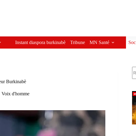
Instant diaspora burkinabè
Tribune
MN Santé
Soc
R
peur Burkinabè
,
Voix d'homme