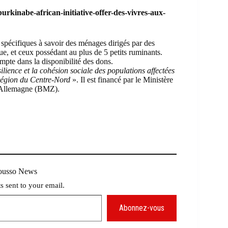
rkinabe-african-initiative-offer-des-vivres-aux-
es spécifiques à savoir des ménages dirigés par des
, et ceux possédant au plus de 5 petits ruminants.
mpte dans la disponibilité des dons.
silience et la cohésion sociale des populations affectées
 région du Centre-Nord
». Il est financé par le Ministère
’Allemagne (BMZ).
Mousso News
ts sent to your email.
Abonnez-vous