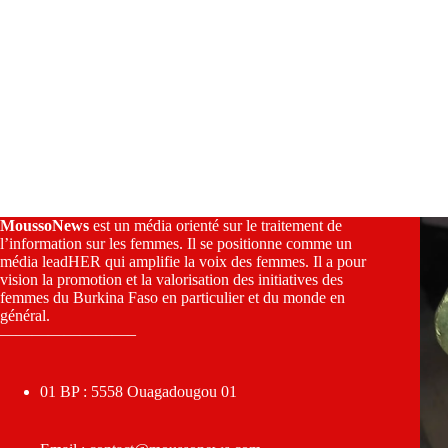
MoussoNews
est un média orienté sur le traitement de
l’information sur les femmes. Il se positionne comme un
média leadHER qui amplifie la voix des femmes. Il a pour
vision la promotion et la valorisation des initiatives des
femmes du Burkina Faso en particulier et du monde en
général.
————————–
01 BP : 5558 Ouagadougou 01