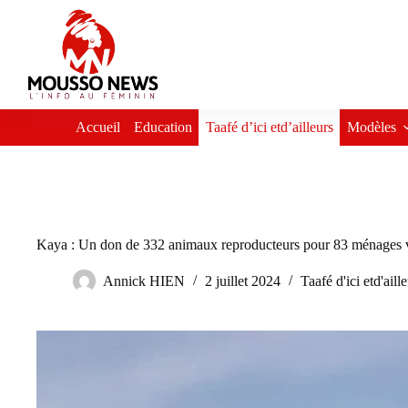
Passer
au
contenu
Accueil
Education
Taafé d’ici etd’ailleurs
Modèles
Kaya : Un don de 332 animaux reproducteurs pour 83 ménages 
Annick HIEN
2 juillet 2024
Taafé d'ici etd'aill