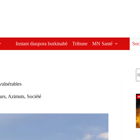
Instant diaspora burkinabè
Tribune
MN Santé
Soc
R
vulnérables
eurs
,
Azimuts
,
Société