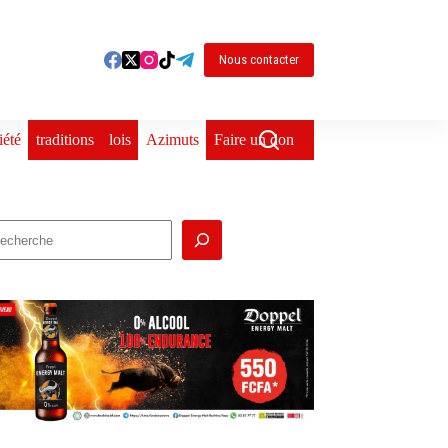
Nous contacter
iété
traditions
lois
Azimuts
Faire un don
echercher