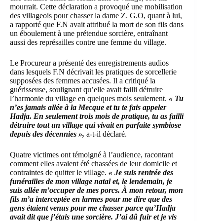
mourrait. Cette déclaration a provoqué une mobilisation
des villageois pour chasser la dame Z. G.O, quant à lui,
a rapporté que F.N avait attribué la mort de son fils dans
un éboulement à une prétendue sorcière, entraînant
aussi des représailles contre une femme du village.
Le Procureur a présenté des enregistrements audios
dans lesquels F.N décrivait les pratiques de sorcellerie
supposées des femmes accusées. Il a critiqué la
guérisseuse, soulignant qu’elle avait failli détruire
l’harmonie du village en quelques mois seulement.
« Tu
n’es jamais allée à la Mecque et tu te fais appeler
Hadja. En seulement trois mois de pratique, tu as failli
détruire tout un village qui vivait en parfaite symbiose
depuis des décennies »,
a-t-il déclaré.
Quatre victimes ont témoigné à l’audience, racontant
comment elles avaient été chassées de leur domicile et
contraintes de quitter le village.
« Je suis rentrée des
funérailles de mon village natal et, le lendemain, je
suis allée m’occuper de mes porcs. À mon retour, mon
fils m’a interceptée en larmes pour me dire que des
gens étaient venus pour me chasser parce qu’Hadja
avait dit que j’étais une sorcière. J’ai dû fuir et je vis