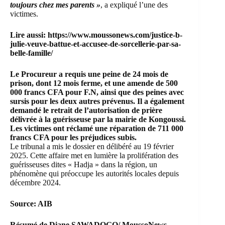
toujours chez mes parents »
, a expliqué l’une des
victimes.
Lire aussi:
https://www.moussonews.com/justice-b-
julie-veuve-battue-et-accusee-de-sorcellerie-par-sa-
belle-famille/
Le Procureur a requis une peine de 24 mois de
prison, dont 12 mois ferme, et une amende de 500
000 francs CFA pour F.N, ainsi que des peines avec
sursis pour les deux autres prévenus. Il a également
demandé le retrait de l’autorisation de prière
délivrée à la guérisseuse par la mairie de Kongoussi.
Les victimes ont réclamé une réparation de 711 000
francs CFA pour les préjudices subis.
Le tribunal a mis le dossier en délibéré au 19 février
2025. Cette affaire met en lumière la prolifération des
guérisseuses dites « Hadja » dans la région, un
phénomène qui préoccupe les autorités locales depuis
décembre 2024.
Source: AIB
Résumé de Diane SAWADOGO/ MoussoNews