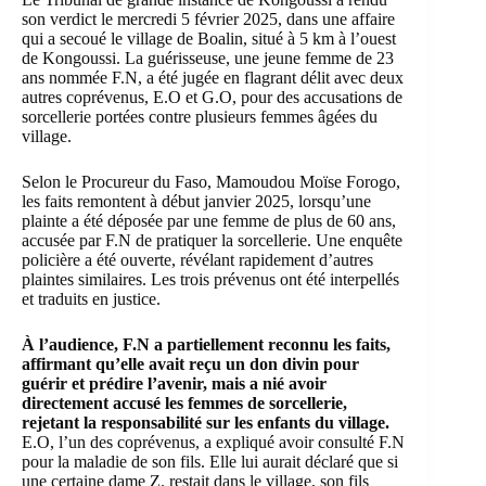
son verdict le mercredi 5 février 2025, dans une affaire
qui a secoué le village de Boalin, situé à 5 km à l’ouest
de Kongoussi. La guérisseuse, une jeune femme de 23
ans nommée F.N, a été jugée en flagrant délit avec deux
autres coprévenus, E.O et G.O, pour des accusations de
sorcellerie portées contre plusieurs femmes âgées du
village.
Selon le Procureur du Faso, Mamoudou Moïse Forogo,
les faits remontent à début janvier 2025, lorsqu’une
plainte a été déposée par une femme de plus de 60 ans,
accusée par F.N de pratiquer la sorcellerie. Une enquête
policière a été ouverte, révélant rapidement d’autres
plaintes similaires. Les trois prévenus ont été interpellés
et traduits en justice.
À l’audience, F.N a partiellement reconnu les faits,
affirmant qu’elle avait reçu un don divin pour
guérir et prédire l’avenir, mais a nié avoir
directement accusé les femmes de sorcellerie,
rejetant la responsabilité sur les enfants du village.
E.O, l’un des coprévenus, a expliqué avoir consulté F.N
pour la maladie de son fils. Elle lui aurait déclaré que si
une certaine dame Z. restait dans le village, son fils