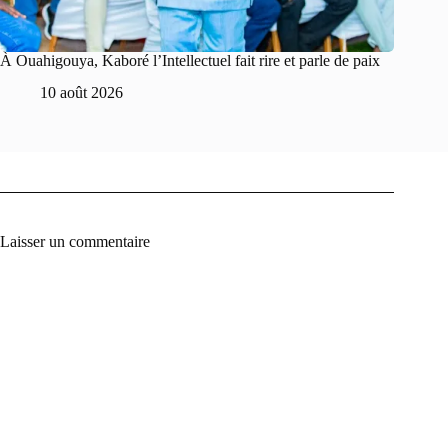
À Ouahigouya, Kaboré l’Intellectuel fait rire et parle de paix
10 août 2026
Laisser un commentaire
A
l
t
e
r
n
a
t
i
v