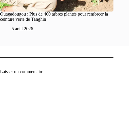
Ouagadougou : Plus de 400 arbres plantés pour renforcer la
ceinture verte de Tanghin
5 août 2026
Laisser un commentaire
A
l
t
e
r
n
a
t
i
v