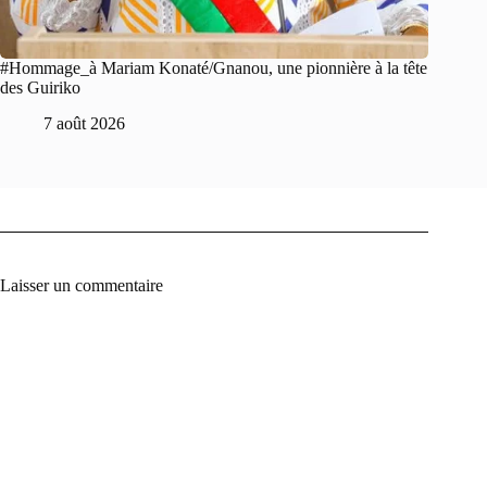
#Hommage_à Mariam Konaté/Gnanou, une pionnière à la tête
des Guiriko
7 août 2026
Laisser un commentaire
A
l
t
e
r
n
a
t
i