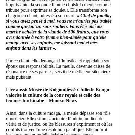
impuissante, la seconde femme choisit la meule comme
tribune pour exprimer sa douleur. Elle transforma son
chagrin en chant, adressé à son mari.
« Chef de famille,
si vous aviez pensé à moi, vous ne m’auriez pas traitée
comme quelqu’un sans soutien. Vous êtes allé au
marché acheter de la viande de 500 francs, que vous
avez donnée à votre femme bien-aimée pour qu’elle
mange avec ses enfants, me laissant moi et mes
enfants dans les larmes ».
Par ce chant, elle dénonçait l’injustice et rappelait à son
époux ses responsabilités. La meule, devenue caisse de
résonance de ses paroles, servit de médiateur silencieux
mais puissant.
Lire aussi:
Musée de Kolgondiéssé : Juliette Kongo
valorise la culture de la cour royale et celle des
femmes burkinabé – Mousso News
Ainsi, dans la culture moaga, la meule dépasse son rôle
nourricier. Elle est un sanctuaire féminin, un lieu de
vérité et de justice, où les blessures s’expriment et où les
conflits trouvent une résolution pacifique. Elle nourrit
les corps autant qu’elle éclaire les consciences.