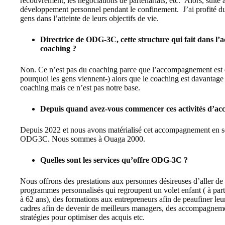
recouvrement, les négociations de partenariats, etc. Alors, suite
développement personnel pendant le confinement. J’ai profité d
gens dans l’atteinte de leurs objectifs de vie.
Directrice de ODG-3C, cette structure qui fait dans l’
coaching ?
Non. Ce n’est pas du coaching parce que l’accompagnement est d
pourquoi les gens viennent-) alors que le coaching est davantage c
coaching mais ce n’est pas notre base.
Depuis quand avez-vous commencer ces activités d’a
Depuis 2022 et nous avons matérialisé cet accompagnement en se
ODG3C. Nous sommes à Ouaga 2000.
Quelles sont les services qu’offre ODG-3C ?
Nous offrons des prestations aux personnes désireuses d’aller de l
programmes personnalisés qui regroupent un volet enfant ( à parti
à 62 ans), des formations aux entrepreneurs afin de peaufiner l
cadres afin de devenir de meilleurs managers, des accompagnement
stratégies pour optimiser des acquis etc.