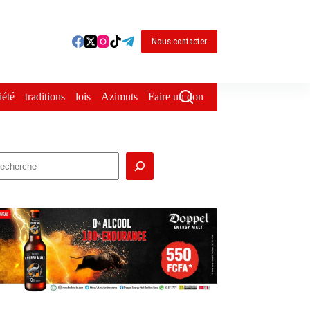
Nous contacter
iété
traditions
lois
Azimuts
Faire un don
echercher