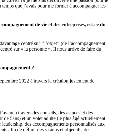
 à la Covid-19 je me suis découverte une passion pour le
u temps que j’avais pour me former à accompagner les
accompagnement de vie et des entreprises, est-ce du
avantage centré sur ‘’l’objet’’ (de l’accompagnement -
entré sur « la personne ». Il nous arrive de faire du
ccompagnement ?
ptembre 2022 à travers la création justement de
’avant à travers des conseils, des astuces et des
r de 5ans) et un volet adulte (le plus âgé actuellement
eur leadership, des accompagnements personnalisés aux
s afin de définir des visions et objectifs, des