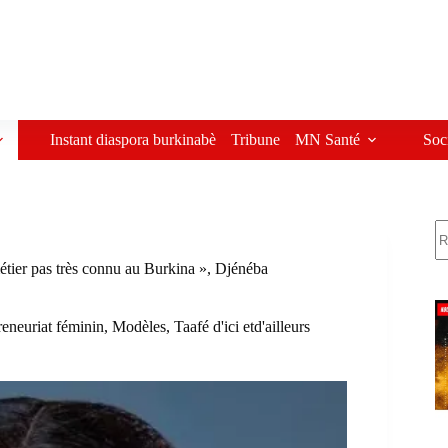
Instant diaspora burkinabè
Tribune
MN Santé
Soc
R
métier pas très connu au Burkina », Djénéba
reneuriat féminin
,
Modèles
,
Taafé d'ici etd'ailleurs