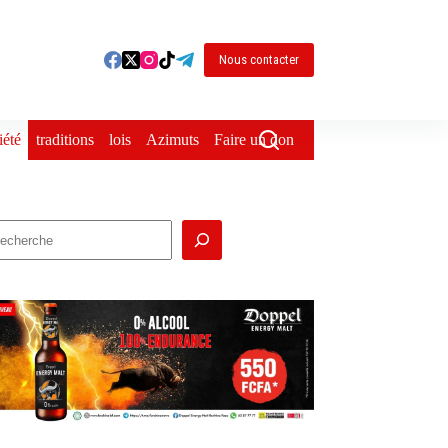
Nous contacter
iété
traditions
lois
Azimuts
Faire un don
echercher