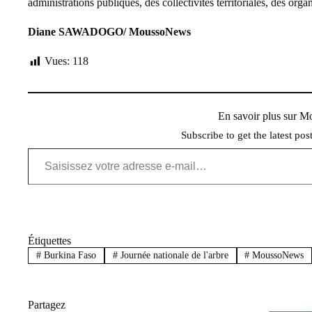
administrations publiques, des collectivités territoriales, des or
Diane SAWADOGO/ MoussoNews
Vues:
118
En savoir plus sur 
Subscribe to get the latest pos
Saisissez votre adresse e-mail…
Étiquettes
#
Burkina Faso
#
Journée nationale de l'arbre
#
MoussoNews
Partagez