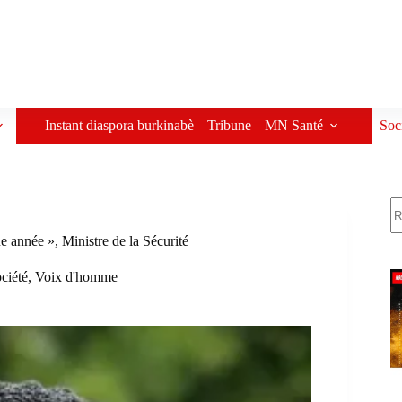
Instant diaspora burkinabè
Tribune
MN Santé
Soc
R
 année », Ministre de la Sécurité
ciété
,
Voix d'homme