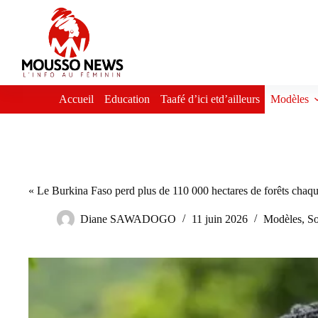
Passer
au
contenu
Accueil
Education
Taafé d’ici etd’ailleurs
Modèles
« Le Burkina Faso perd plus de 110 000 hectares de forêts chaque
Diane SAWADOGO
11 juin 2026
Modèles
,
So