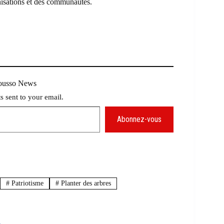
ganisations et des communautés.
Mousso News
ts sent to your email.
Abonnez-vous
#
Patriotisme
#
Planter des arbres