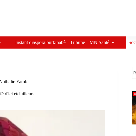
Instant diaspora burkinabè
Tribune
MN Santé
Soc
R
 Nathalie Yamb
é d'ici etd'ailleurs