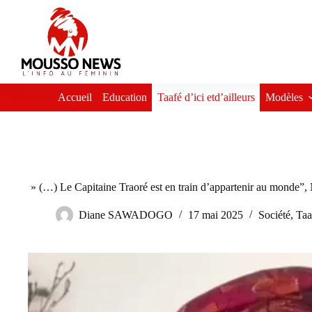
Passer
au
contenu
Accueil
Education
Taafé d’ici etd’ailleurs
Modèles
» (…) Le Capitaine Traoré est en train d’appartenir au monde”,
Diane SAWADOGO
17 mai 2025
Société
,
Taaf