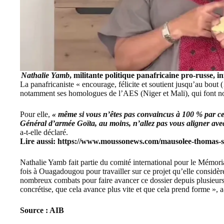
Nathalie Yamb
, militante politique panafricaine pro-russe, 
La panafricaniste « encourage, félicite et soutient jusqu’au bout 
notamment ses homologues de l’AES (Niger et Mali), qui font not
Pour elle,
« même si vous n’êtes pas convaincus à 100 % par ce 
Général d’armée Goïta, au moins, n’allez pas vous aligner avec 
a-t-elle déclaré.
Lire aussi:
https://www.moussonews.com/mausolee-thomas-sa
Nathalie Yamb fait partie du comité international pour le Mémori
fois à Ouagadougou pour travailler sur ce projet qu’elle consi
nombreux combats pour faire avancer ce dossier depuis plusieurs 
concrétise, que cela avance plus vite et que cela prend forme », a-
Source : AIB