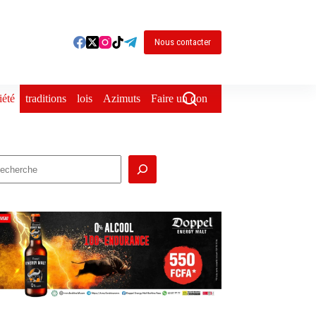
Nous contacter
iété
traditions
lois
Azimuts
Faire un don
echercher