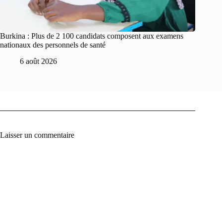
Burkina : Plus de 2 100 candidats composent aux examens
nationaux des personnels de santé
6 août 2026
Laisser un commentaire
A
l
t
e
r
n
a
t
i