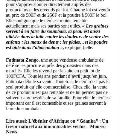
pour s’approvisionner directement auprès des
producteurs et les revends par lot. Chaque lot est vendu
au prix de 500F et de 250F et la poudre à 500F le bol.
Elle souligne que le néré est moins rentable
actuellement mais ses parties sont utiles
.
« Les graines
servent à en faire du soumbala, la peau est aussi
utilisée dans la lutte contre les douleurs de ventre des
enfants ; les maux de dents ; les plaies…et la poudre
est utile dans l’alimentation »,
explique-t-elle.
Fatimata Zongo
, une autre vendeuse ambulante de
néré se les procure auprès des grossistes dans des
marchés. Elle les revend par la suite en petit lot de
100FCFA. Tous les ans pendant d’avril jusqu’en juin,
Fatimata débute sa vente. Toutefois, le néré n’est pas le
seul produit qu’elle commercialise. Chez elle, la vente
de ce produit n’est pas rentable et ne lui permet pas de
subvenir aux besoins de sa famille. Pour elle, le néré est
important car il est comestible et ses graines servent à
faire du soumbala.
Lire aussi:
L’ébénier d’Afrique ou ‘’Gāanka’’ : Un
trésor naturel aux innombrables vertus – Mousso
News