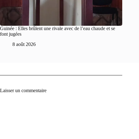
Guinée : Elles brûlent une rivale avec de l’eau chaude et se
font jugées
8 août 2026
Laisser un commentaire
A
l
t
e
r
n
a
t