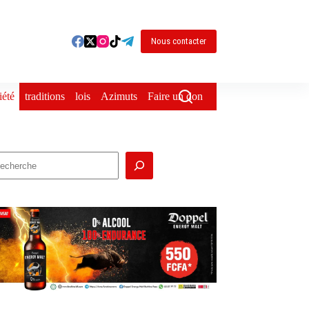
Nous contacter
iété
traditions
lois
Azimuts
Faire un don
echercher