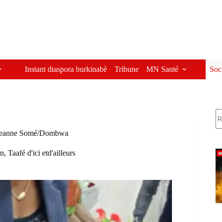
Instant diaspora burkinabè
Tribune
MN Santé
Soc
R
 de Jeanne Somé/Dombwa
on
,
Taafé d'ici etd'ailleurs