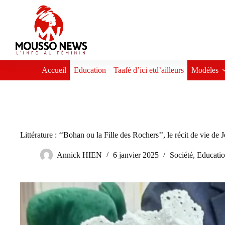
Passer
au
contenu
Accueil
Education
Taafé d’ici etd’ailleurs
Modèles
Littérature : ‘‘Bohan ou la Fille des Rochers’’, le récit de vie
Annick HIEN
6 janvier 2025
Société
,
Educati