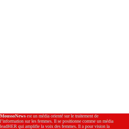
n
a
t
i
v
e
:
MoussoNews
est un média orienté sur le traitement de
l’information sur les femmes. Il se positionne comme un média
leadHER qui amplifie la voix des femmes. Il a pour vision la