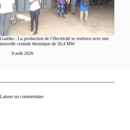
Guiriko : La production de l’électricité se renforce avec une
nouvelle centrale thermique de 26,4 MW
8 août 2026
Laisser un commentaire
A
l
t
e
r