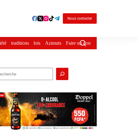
Nous contacter
iété
traditions
lois
Azimuts
Faire un don
echercher