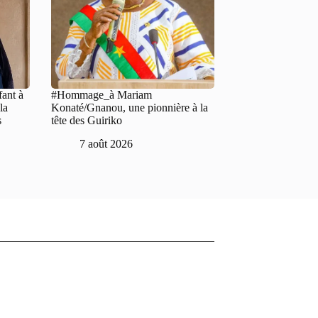
fant à
#Hommage_à Mariam
la
Konaté/Gnanou, une pionnière à la
s
tête des Guiriko
7 août 2026