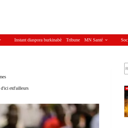
Instant diaspora burkinabè
Tribune
MN Santé
Soc
R
mmes
d'ici etd'ailleurs