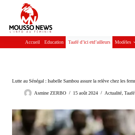
Passer
au
contenu
Accueil
Education
Taafé d’ici etd’ailleurs
Modèles
Lutte au Sénégal : Isabelle Sambou assure la relève chez les fe
Asmine ZERBO
15 août 2024
Actualité
,
Taafé 