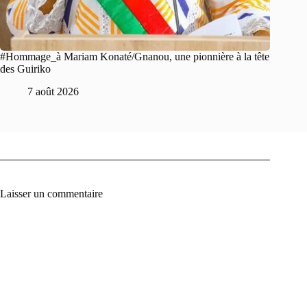
#Hommage_à Mariam Konaté/Gnanou, une pionnière à la tête
des Guiriko
7 août 2026
Laisser un commentaire
A
l
t
e
r
n
a
t