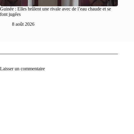
Guinée : Elles brûlent une rivale avec de l’eau chaude et se
font jugées
8 août 2026
Laisser un commentaire
A
l
t
e
r
n
a
t
i
v
e