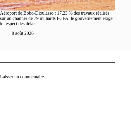
Aéroport de Bobo-Dioulasso : 17,23 % des travaux réalisés
sur un chantier de 79 milliards FCFA, le gouvernement exige
le respect des délais
8 août 2026
Laisser un commentaire
A
l
t
e
r
n
a
t
i