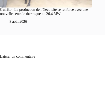
Guiriko : La production de l’électricité se renforce avec une
nouvelle centrale thermique de 26,4 MW
8 août 2026
Laisser un commentaire
A
l
t
e
r
n
a
t
i
v