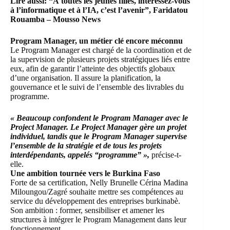
Lire aussi:
“À toutes les jeunes filles, intéressez-vous
à l’informatique et à l’IA, c’est l’avenir”, Faridatou
Rouamba – Mousso News
Program Manager, un métier clé encore méconnu
Le Program Manager est chargé de la coordination et de
la supervision de plusieurs projets stratégiques liés entre
eux, afin de garantir l’atteinte des objectifs globaux
d’une organisation. Il assure la planification, la
gouvernance et le suivi de l’ensemble des livrables du
programme.
« Beaucoup confondent le Program Manager avec le
Project Manager. Le Project Manager gère un projet
individuel, tandis que le Program Manager supervise
l’ensemble de la stratégie et de tous les projets
interdépendants, appelés “programme” »,
précise-t-
elle.
Une ambition tournée vers le Burkina Faso
Forte de sa certification, Nelly Brunelle Cérina Madina
Miloungou/Zagré souhaite mettre ses compétences au
service du développement des entreprises burkinabè.
Son ambition : former, sensibiliser et amener les
structures à intégrer le Program Management dans leur
fonctionnement.