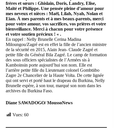
frères et sœurs : Ghislain, Doris, Landry, Elise,
Maïté et Philippe. Une pensée pleine d’amour pour
mes neveux et nièces : Maël, Lilah, Nyah, Nolan et
Eian. À mes parents et à mes beaux-parents, merci
pour votre amour, vos sacrifices, vos prières et votre
bienveillance. Merci à chacun pour votre présence
et votre soutien précieux ! « .
En rappel : Nelly Brunelle Cerina Madina
Miloungou/Zagré est en effet la fille de l’ancien ministre
de la sécurité en 2015, Alain Jean- Claude Zagré et
petite fille du Général Bila Zagré. Le camp de formation
des sous officiers spécialistes de l’Armées sis à
Kamboinsin porte aujourd’hui son nom. Elle est
l’arrière petite fille du Lieutenant colonel Gombtiibo
Zagre 2e Chancelier de la Haute Volta. De cette lignée
qui ont servi et porté haut le drapeau du Burkina, Nelly
Brunelle espère, à son tour, marqué son nom dans les
archives du Burkina Faso.
Diane SAWADOGO/ MoussoNews
Vues:
60