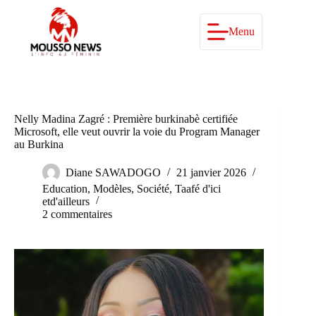
Passer
au
contenu
Menu
Nelly Madina Zagré : Première burkinabè certifiée
Microsoft, elle veut ouvrir la voie du Program Manager
au Burkina
Diane SAWADOGO
21 janvier 2026
Education
,
Modèles
,
Société
,
Taafé d'ici
etd'ailleurs
2 commentaires