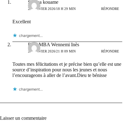
Soraya kouame
21 JANVIER 2026/18 H 29 MIN
RÉPONDRE
Excellent
chargement…
ROAMBA Wennemi Inès
21 JANVIER 2026/21 H 09 MIN
RÉPONDRE
Toutes mes félicitations et je précise bien qu’elle est une
source d’inspiration pour nous les jeunes et nous
l’encourageons à aller de l’avant.Dieu te bénisse
chargement…
Laisser un commentaire
A
l
t