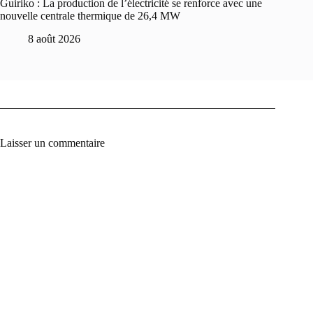
Guiriko : La production de l’électricité se renforce avec une
nouvelle centrale thermique de 26,4 MW
8 août 2026
Laisser un commentaire
A
l
t
e
r
n
a
t
i
v
e
: