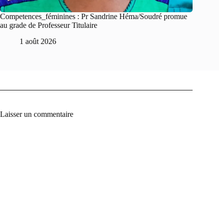
Competences_féminines : Pr Sandrine Héma/Soudré promue
au grade de Professeur Titulaire
1 août 2026
Laisser un commentaire
A
l
t
e
r
n
a
t
i
v
e