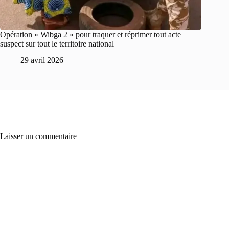
Opération « Wibga 2 » pour traquer et réprimer tout acte
suspect sur tout le territoire national
29 avril 2026
Laisser un commentaire
A
l
t
e
r
n
a
t
i