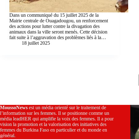
Dans un communiqué du 15 juillet 2025 de la
Mairie centrale de Ouagadougou, un renforcement
des actions pour lutter contre la divagation des
animaux dans la ville seront menés. Cette décision
fait suite à l’aggravation des problèmes liés à la…
18 juillet 2025
MoussoNews
est un média orienté sur le traitement de
l’information sur les femmes. Il se positionne comme un
média leadHER qui amplifie la voix des femmes. Il a pour
vision la promotion et la valorisation des initiatives des
femmes du Burkina Faso en particulier et du monde en
général.