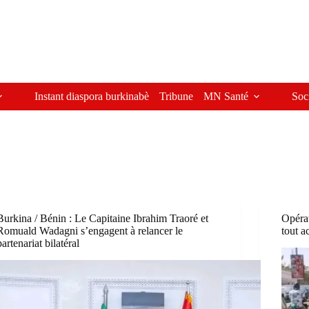
Instant diaspora burkinabè
Tribune
MN Santé
Soc
Burkina / Bénin : Le Capitaine Ibrahim Traoré et
Opérat
Romuald Wadagni s’engagent à relancer le
tout a
partenariat bilatéral