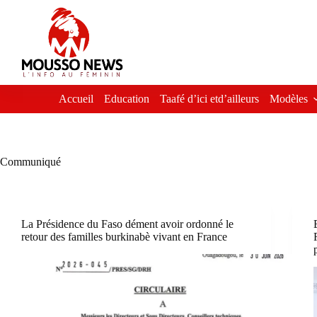
Passer
au
contenu
Accueil
Education
Taafé d’ici etd’ailleurs
Modèles
Communiqué
La Présidence du Faso dément avoir ordonné le
retour des familles burkinabè vivant en France