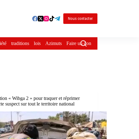
Nous contacter
iété
traditions
lois
Azimuts
Faire un don
ion « Wibga 2 » pour traquer et réprimer
cte suspect sur tout le territoire national