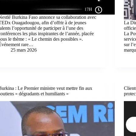
Nestlé Burkina Faso annonce sa collaboration avec
TEDx Ouagadougou, afin d’offrir à de jeunes
La Di
talents l’opportunité de participer à l’une des
offici
conférences les plus inspirantes de l’année, placée
La Pos
sous le thème : « Le chemin des possibles ».
servic
Événement rare…
sur l’
25 mars 2026
marque
Burkina : Le Premier ministre veut mettre fin aux
Client
soutiens « dégradants et humiliants »
protec