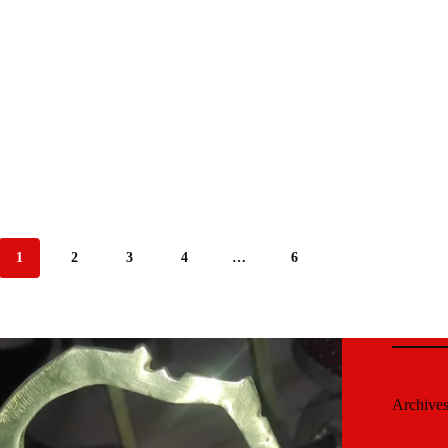
1
2
3
4
…
6
Archive