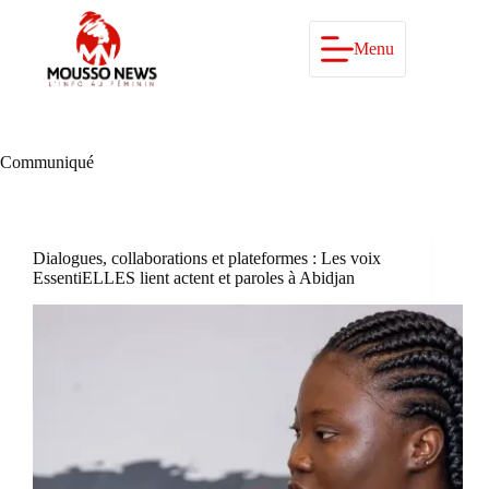
Passer
au
contenu
Menu
Communiqué
Dialogues, collaborations et plateformes : Les voix
EssentiELLES lient actent et paroles à Abidjan