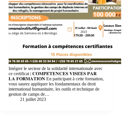
Intégrer le secteur de la solidarité internationale avec
ce certificat | 𝐂𝐎𝐌𝐏𝐄́𝐓𝐄𝐍𝐂𝐄𝐒 𝐕𝐈𝐒𝐄́𝐄𝐒 𝐏𝐀𝐑
𝐋𝐀 𝐅𝐎𝐑𝐌𝐀𝐓𝐈𝐎𝐍 En participant à cette formation,
vous saurez appliquer les fondamentaux du droit
international humanitaire, les outils et technique de
gestion de camps de…
21 juillet 2023