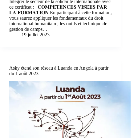
Intégrer le secteur de la solidarité internationale avec
ce certificat : 𝐂𝐎𝐌𝐏𝐄́𝐓𝐄𝐍𝐂𝐄𝐒 𝐕𝐈𝐒𝐄́𝐄𝐒 𝐏𝐀𝐑
𝐋𝐀 𝐅𝐎𝐑𝐌𝐀𝐓𝐈𝐎𝐍 En participant à cette formation,
vous saurez appliquer les fondamentaux du droit
international humanitaire, les outils et technique de
gestion de camps…
19 juillet 2023
Asky étend son réseau à Luanda en Angola à partir
du 1 août 2023