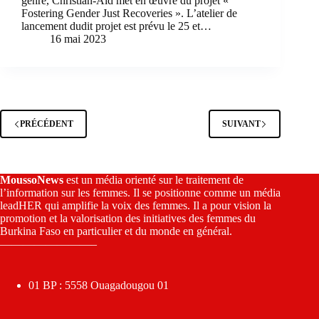
genre, Christian-Aid met en œuvre du projet «
Fostering Gender Just Recoveries ». L’atelier de
lancement dudit projet est prévu le 25 et…
16 mai 2023
PRÉCÉDENT
SUIVANT
MoussoNews
est un média orienté sur le traitement de
l’information sur les femmes. Il se positionne comme un média
leadHER qui amplifie la voix des femmes. Il a pour vision la
promotion et la valorisation des initiatives des femmes du
Burkina Faso en particulier et du monde en général.
————————–
01 BP : 5558 Ouagadougou 01